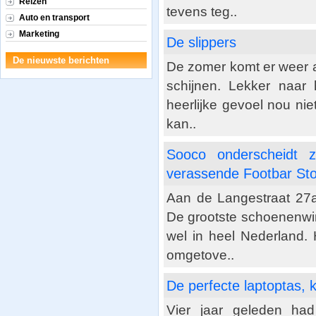
Reizen
tevens teg..
Auto en transport
Marketing
De slippers
De nieuwste berichten
De zomer komt er weer a
schijnen. Lekker naar 
heerlijke gevoel nou nie
kan..
Sooco onderscheidt z
verassende Footbar St
Aan de Langestraat 27a
De grootste schoenenwin
wel in heel Nederland.
omgetove..
De perfecte laptoptas, k
Vier jaar geleden ha