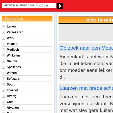
Categorieën
Vele beric
Lenen
Verzekeren
Werk
Voedsel
Op zoek naar een Moe
Medisch
Winkelen
Binnenkort is het weer 
Nieuws
die in het teken staat v
Spelletjes
om moeder eens lekker t
Wonen
d..
Software
Sport
Laarzen met brede sch
Internet
Laarzen met een brede
Overig
Gsm
verschijnen op straat. 
Afvallen
met wat stevigere kuite