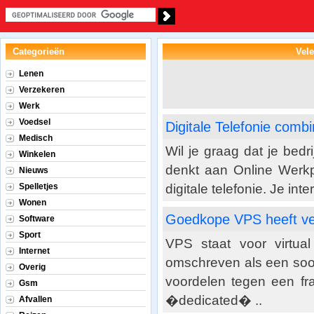
Categorieën
Vele
Lenen
Verzekeren
Werk
Voedsel
Digitale Telefonie com
Medisch
Wil je graag dat je bedr
Winkelen
denkt aan Online Werkp
Nieuws
Spelletjes
digitale telefonie. Je in
Wonen
Goedkope VPS heeft ve
Software
Sport
VPS staat voor virtua
Internet
omschreven als een soo
Overig
voordelen tegen een fra
Gsm
�dedicated� ..
Afvallen