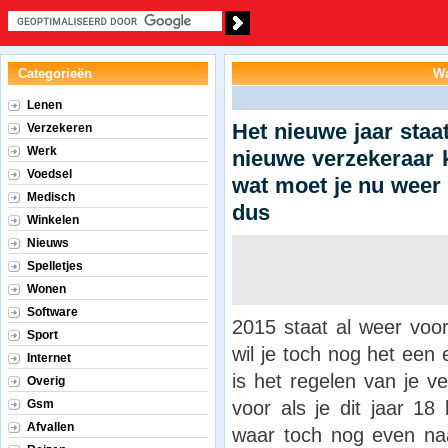
Categorieën
Wa
Lenen
Het nieuwe jaar staa
Verzekeren
Werk
nieuwe verzekeraar 
Voedsel
wat moet je nu weer 
Medisch
dus
Winkelen
Nieuws
Spelletjes
Wonen
Software
2015 staat al weer voor
Sport
wil je toch nog het een
Internet
is het regelen van je v
Overig
voor als je dit jaar 1
Gsm
Afvallen
waar toch nog even naa