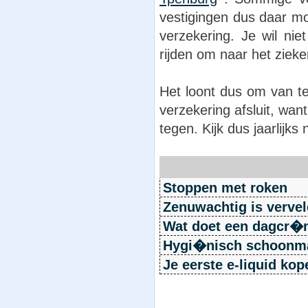
vestigingen dus daar moe
verzekering. Je wil ni
rijden om naar het ziek
Het loont dus om van te
verzekering afsluit, wan
tegen. Kijk dus jaarlijk
Stoppen met roken
Zenuwachtig is verve
Wat doet een dagcr
Hygi�nisch schoonma
Je eerste e-liquid kop