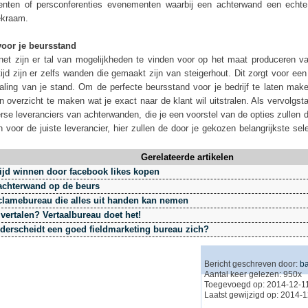
nten of persconferenties evenementen waarbij een achterwand een echte 
ekraam.
voor je beursstand
net zijn er tal van mogelijkheden te vinden voor op het maat produceren v
tijd zijn er zelfs wanden die gemaakt zijn van steigerhout. Dit zorgt voor een
raling van je stand. Om de perfecte beursstand voor je bedrijf te laten mak
n overzicht te maken wat je exact naar de klant wil uitstralen. Als vervolgst
rse leveranciers van achterwanden, die je een voorstel van de opties zullen 
n voor de juiste leverancier, hier zullen de door je gekozen belangrijkste sele
Gerelateerde artikelen
ijd winnen door facebook likes kopen
achterwand op de beurs
clamebureau die alles uit handen kan nemen
vertalen? Vertaalbureau doet het!
derscheidt een goed fieldmarketing bureau zich?
Bericht geschreven door:
ba
Aantal keer gelezen: 950x
Toegevoegd op: 2014-12-11
Laatst gewijzigd op: 2014-