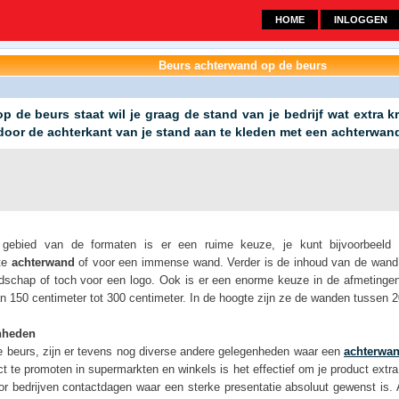
HOME
INLOGGEN
Beurs achterwand op de beurs
op de beurs staat wil je graag de stand van je bedrijf wat extra k
 door de achterkant van je stand aan te kleden met een achterwan
gebied van de formaten is er een ruime keuze, je kunt bijvoorbeeld
te
achterwand
of voor een immense wand. Verder is de inhoud van de wand b
dschap of toch voor een logo. Ook is er een enorme keuze in de afmetingen
n 150 centimeter tot 300 centimeter. In de hoogte zijn ze de wanden tussen 2
nheden
e beurs, zijn er tevens nog diverse andere gelegenheden waar een
achterwa
ct te promoten in supermarkten en winkels is het effectief om je product extr
or bedrijven contactdagen waar een sterke presentatie absoluut gewenst is. A