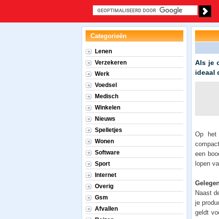
Categorieën
Lenen
Als je 
Verzekeren
ideaal
Werk
Voedsel
Medisch
Winkelen
Nieuws
Spelletjes
Op het 
Wonen
compac
Software
een boo
lopen va
Sport
Internet
Gelege
Overig
Naast d
Gsm
je produ
Afvallen
geldt vo