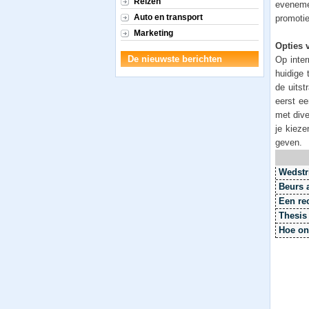
Reizen
eveneme
Auto en transport
promoti
Marketing
Opties 
De nieuwste berichten
Op inter
huidige 
de uitst
eerst ee
met dive
je kieze
geven.
Wedstr
Beurs 
Een re
Thesis 
Hoe on