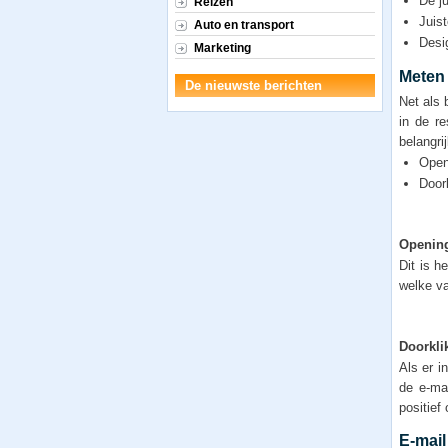
De ju
Reizen
Juis
Auto en transport
Desig
Marketing
Meten
De nieuwste berichten
Net als 
in de re
belangri
Open
Door
Openin
Dit is h
welke va
Doorkli
Als er i
de e-ma
positief 
E-mail