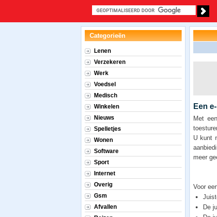
Categorieën
Lenen
Verzekeren
Werk
Voedsel
Medisch
Een e
Winkelen
Nieuws
Met een
toesture
Spelletjes
U kunt n
Wonen
aanbiedi
Software
meer geo
Sport
Internet
Overig
Voor ee
Gsm
Juist
Afvallen
De j