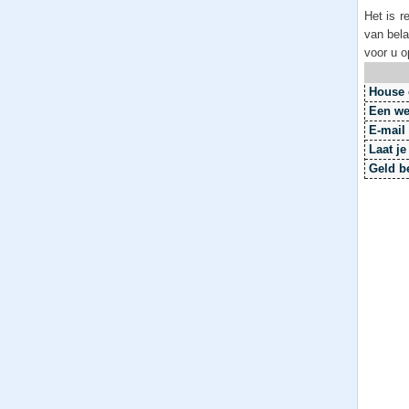
Het is r
van bel
voor u o
House 
Een we
E-mail
Laat j
Geld b