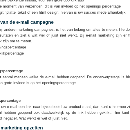
iste pakkende inhoud; voor een grote doorklikratio
te moment van verzenden; dit is van invloed op het openings percentage
n; ‘platte’ tekst of een html design; hiervan is uw succes mede afhankelijk
 van de e-mail campagne
bij andere marketing campagnes, is het van belang om alles te meten. Hierdoo
sultaten en ziet u wat wel of juist niet werkt. Bij e-mail marketing zijn er
jk zijn om te meten.
ingspercentage
klikpercentage
gspercentage
et aantal mensen welke de e-mail hebben geopend. De onderwerpsregel is hier
n grote invloed is op het openingspercentage.
kpercentage
n uw e-mail een link naar bijvoorbeeld uw product staat, dan kunt u hiermee 
il hebben geopend ook daadwerkelijk op de link hebben geklikt. Hier kunt 
of negatief. Wat werkt er wel of juist niet.
 marketing opzetten