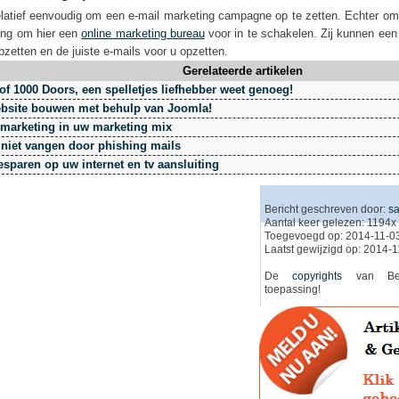
elatief eenvoudig om een e-mail marketing campagne op te zetten. Echter om 
ang om hier een
online marketing bureau
voor in te schakelen. Zij kunnen ee
pzetten en de juiste e-mails voor u opzetten.
Gerelateerde artikelen
of 1000 Doors, een spelletjes liefhebber weet genoeg!
bsite bouwen met behulp van Joomla!
 marketing in uw marketing mix
e niet vangen door phishing mails
esparen op uw internet en tv aansluiting
Bericht geschreven door:
s
Aantal keer gelezen: 1194x
Toegevoegd op: 2014-11-03
Laatst gewijzigd op: 2014-
De
copyrights
van Beri
toepassing!