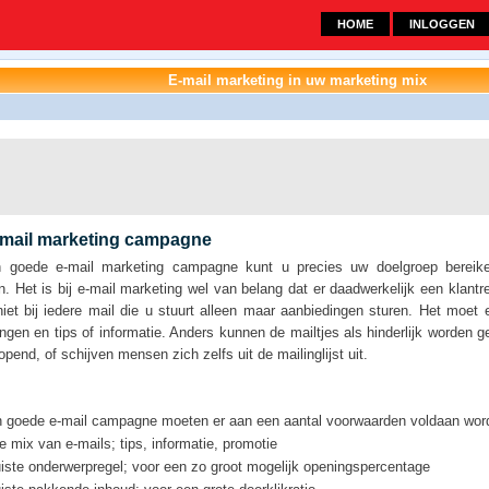
HOME
INLOGGEN
E-mail marketing in uw marketing mix
-mail marketing campagne
 goede e-mail marketing campagne kunt u precies uw doelgroep bereik
n. Het is bij e-mail marketing wel van belang dat er daadwerkelijk een klant
iet bij iedere mail die u stuurt alleen maar aanbiedingen sturen. Het moet
ngen en tips of informatie. Anders kunnen de mailtjes als hinderlijk worden 
pend, of schijven mensen zich zelfs uit de mailinglijst uit.
n goede e-mail campagne moeten er aan een aantal voorwaarden voldaan wor
e mix van e-mails; tips, informatie, promotie
uiste onderwerpregel; voor een zo groot mogelijk openingspercentage