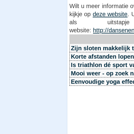
Wilt u meer informatie 
kijkje op
deze website
. 
als uitst
website:
http://dansene
Zijn sloten makkelijk 
Korte afstanden lopen
Is triathlon dé sport 
Mooi weer - op zoek 
Eenvoudige yoga effe