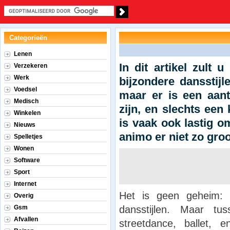
Categorieën
Lenen
In dit artikel zult
Verzekeren
Werk
bijzondere dansstijle
Voedsel
maar er is een aant
Medisch
zijn, en slechts een 
Winkelen
is vaak ook lastig om
Nieuws
animo er niet zo groo
Spelletjes
Wonen
Software
Sport
Internet
Het is geen geheim: e
Overig
dansstijlen. Maar tus
Gsm
Afvallen
streetdance, ballet, 