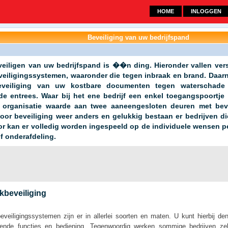
HOME
INLOGGEN
Beveiliging van uw bedrijfspand
veiligen van uw bedrijfspand is ��n ding. Hieronder vallen vers
veiligingssystemen, waaronder die tegen inbraak en brand. Daar
veiliging van uw kostbare documenten tegen waterschade e
de entrees. Waar bij het ene bedrijf een enkel toegangspoortje 
 organisatie waarde aan twee aaneengesloten deuren met bevei
oor beveiliging weer anders en gelukkig bestaan er bedrijven di
or kan er volledig worden ingespeeld op de individuele wensen pe
 of onderafdeling.
kbeveiliging
eveiligingssystemen zijn er in allerlei soorten en maten. U kunt hierbij 
llende functies en bediening. Tegenwoordig werken sommige bedrijven zel