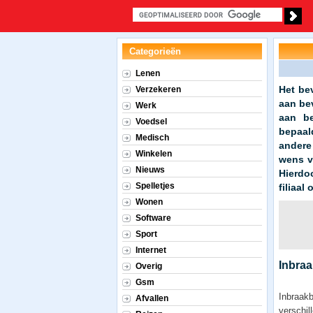
Categorieën
Lenen
Het be
Verzekeren
aan be
Werk
aan be
Voedsel
bepaal
Medisch
andere
Winkelen
wens v
Nieuws
Hierdo
Spelletjes
filiaal
Wonen
Software
Sport
Internet
Inbraa
Overig
Gsm
Inbraakb
Afvallen
verschi