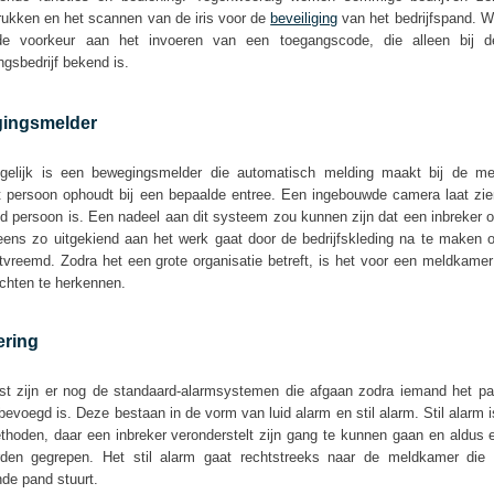
rukken en het scannen van de iris voor de
beveiliging
van het bedrijfspand. W
e voorkeur aan het invoeren van een toegangscode, die alleen bij 
ngsbedrijf bekend is.
ingsmelder
elijk is een bewegingsmelder die automatisch melding maakt bij de me
t persoon ophoudt bij een bepaalde entree. Een ingebouwde camera laat zie
 persoon is. Een nadeel aan dit systeem zou kunnen zijn dat een inbreker 
ens zo uitgekiend aan het werk gaat door de bedrijfskleding na te maken of
tvreemd. Zodra het een grote organisatie betreft, is het voor een meldkame
ichten te herkennen.
ering
st zijn er nog de standaard-alarmsystemen die afgaan zodra iemand het pa
bevoegd is. Deze bestaan in de vorm van luid alarm en stil alarm. Stil alarm
thoden, daar een inbreker veronderstelt zijn gang te kunnen gaan en aldus
den gegrepen. Het stil alarm gaat rechtstreeks naar de meldkamer die
nde pand stuurt.