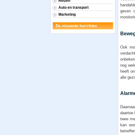
Reizen
handafd
Auto en transport
geven d
Marketing
monitori
De nieuwste berichten
Beweg
Ook mog
verdach
onbekend
nog wele
heeft on
alle gez
Alarm
Daarnaa
daartoe 
twee me
kan wor
betreffe