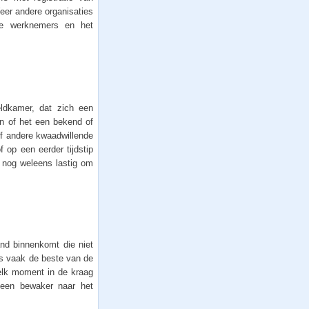
eer andere organisaties
de werknemers en het
ldkamer, dat zich een
n of het een bekend of
of andere kwaadwillende
 op een eerder tijdstip
r nog weleens lastig om
nd binnenkomt die niet
 is vaak de beste van de
 elk moment in de kraag
 een bewaker naar het