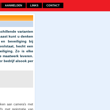
AANMELDEN
LINKS
CONTACT
chillende varianten
naast kunt u denken
n beveiliging bij
volstaat, hecht een
liging. Zo is elke
e maatwerk leveren.
r bedrijf alsook per
denken aan camera's met
fs met registratie van