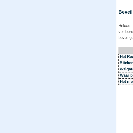
Beveil
Helaas 
voldoen
beveilig
Het Re
Sticker
e-siga
Waar b
Het nie