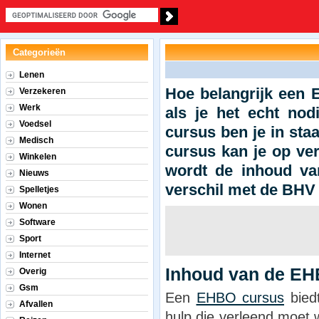
Categorieën
Lenen
Hoe belangrijk een 
Verzekeren
Werk
als je het echt no
Voedsel
cursus ben je in sta
Medisch
cursus kan je op vers
Winkelen
wordt de inhoud v
Nieuws
verschil met de BHV
Spelletjes
Wonen
Software
Sport
Internet
Inhoud van de EH
Overig
Gsm
Een
EHBO cursus
biedt
Afvallen
hulp die verleend moet 