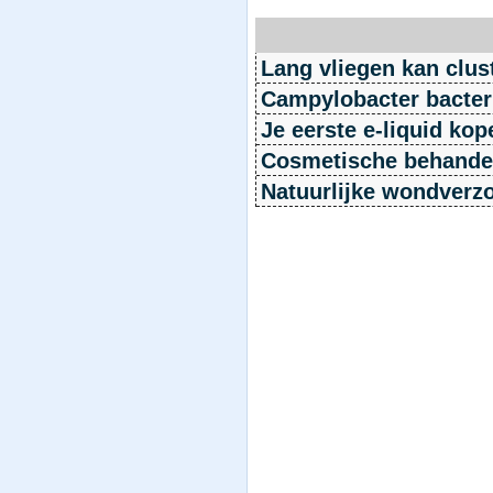
Lang vliegen kan clus
Campylobacter bacter
Je eerste e-liquid kop
Cosmetische behande
Natuurlijke wondverz