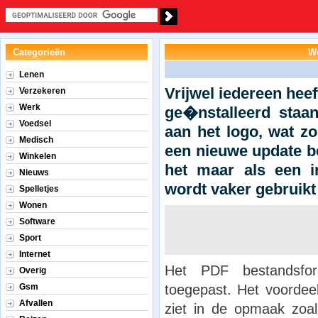
Categorieën
Wo
Lenen
Vrijwel iedereen hee
Verzekeren
Werk
ge�nstalleerd staa
Voedsel
aan het logo, wat z
Medisch
een nieuwe update b
Winkelen
het maar als een i
Nieuws
wordt vaker gebruikt
Spelletjes
Wonen
Software
Sport
Internet
Het PDF bestandsfor
Overig
toegepast. Het voordee
Gsm
Afvallen
ziet in de opmaak zoa