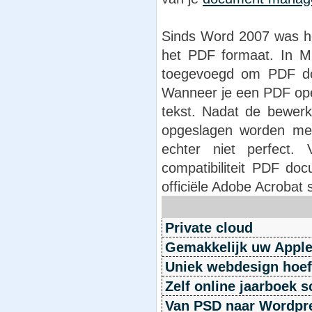
Sinds Word 2007 was he
het PDF formaat. In Mi
toegevoegd om PDF do
Wanneer je een PDF ope
tekst. Nadat de bewerk
opgeslagen worden met
echter niet perfect.
compatibiliteit PDF do
officiële Adobe Acrobat
Private cloud
Gemakkelijk uw Apple
Uniek webdesign hoeft 
Zelf online jaarboek 
Van PSD naar Wordpr