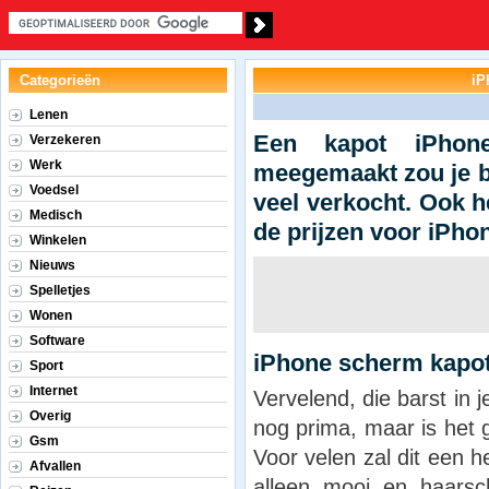
Categorieën
iP
Lenen
Een kapot iPhone
Verzekeren
Werk
meegemaakt zou je bi
Voedsel
veel verkocht. Ook h
Medisch
de prijzen voor iPho
Winkelen
Nieuws
Spelletjes
Wonen
Software
iPhone scherm kapo
Sport
Internet
Vervelend, die barst in 
Overig
nog prima, maar is het 
Gsm
Voor velen zal dit een h
Afvallen
alleen mooi en haarsc