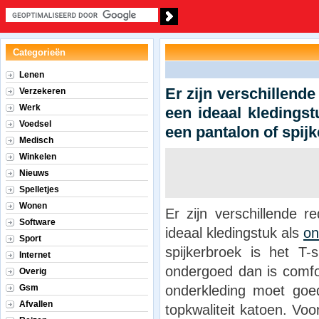
Categorieën
Lenen
Er zijn verschillende
Verzekeren
Werk
een ideaal kledings
Voedsel
een pantalon of spijk
Medisch
Winkelen
Nieuws
Spelletjes
Wonen
Er zijn verschillende 
Software
ideaal kledingstuk als
on
Sport
spijkerbroek is het T-s
Internet
ondergoed dan is comfort
Overig
onderkleding moet goe
Gsm
Afvallen
topkwaliteit katoen. Vo