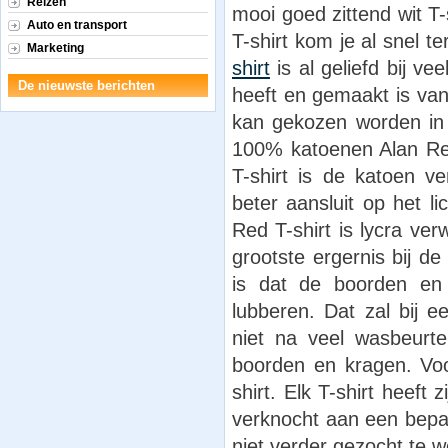
Reizen
mooi goed zittend wit T-
Auto en transport
T-shirt kom je al snel t
Marketing
shirt
is al geliefd bij v
De nieuwste berichten
heeft en gemaakt is van
kan gekozen worden in 
100% katoenen Alan Red 
T-shirt is de katoen 
beter aansluit op het 
Red T-shirt is lycra ve
grootste ergernis bij d
is dat de boorden en
lubberen. Dat zal bij 
niet na veel wasbeurt
boorden en kragen. Voo
shirt. Elk T-shirt heef
verknocht aan een bepa
niet verder gezocht te w