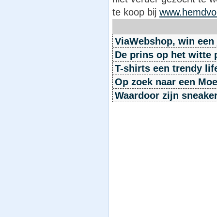
te koop bij
www.hemdvo
ViaWebshop, win een 
De prins op het witte p
T-shirts een trendy lif
Op zoek naar een Mo
Waardoor zijn sneaker