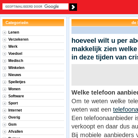
Categorieën
de 
Lenen
hoeveel wilt u per a
Verzekeren
Werk
makkelijk zien welk
Voedsel
in deze tijden van c
Medisch
Winkelen
Nieuws
Spelletjes
Wonen
Welke telefoon aanbied
Software
Om te weten welke telef
Sport
weten wat een
telefoon
Internet
Een telefoonaanbieder i
Overig
Gsm
verkoopt en daar dus aut
Afvallen
Bij mobiele aanbieders 