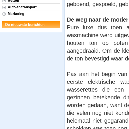
Reizen
geboend, gespoeld, geb
Auto en transport
Marketing
De weg naar de mode
De nieuwste berichten
Pure luxe dus toen 
wasmachine werd uitgev
houten ton op pote
aangedraaid. Om de kle
de ton bevestigd waar d
Pas aan het begin van 
eerste elektrische 
wasserettes die een e
gezinnen betekende d
worden gedaan, want d
die velen nog niet kond
helemaal niet gegarande
schokken was toen nog 