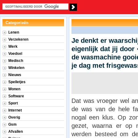
Categorieën
Lenen
Je denkt er waarschij
Verzekeren
Werk
eigenlijk dat jij do
Voedsel
de wasmachine gooi
Medisch
je dag met frisgewa
Winkelen
Nieuws
Spelletjes
Wonen
Software
Dat was vroeger wel a
Sport
de was van de hele f
Internet
nogal een klus. Op z
Overig
gezet, waarna er op 
Gsm
Afvallen
werden besteed om de 