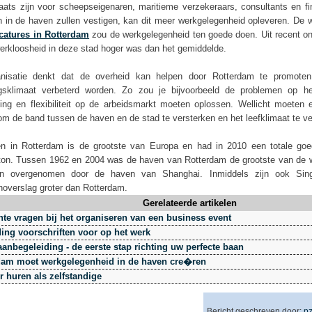
aats zijn voor scheepseigenaren, maritieme verzekeraars, consultants en fi
n in de haven zullen vestigen, kan dit meer werkgelegenheid opleveren. De 
catures in Rotterdam
zou de werkgelegenheid ten goede doen. Uit recent on
erkloosheid in deze stad hoger was dan het gemiddelde.
nisatie denkt dat de overheid kan helpen door Rotterdam te promote
ngsklimaat verbeterd worden. Zo zou je bijvoorbeeld de problemen op he
ing en flexibiliteit op de arbeidsmarkt moeten oplossen. Wellicht moeten 
m de band tussen de haven en de stad te versterken en het leefklimaat te ve
n in Rotterdam is de grootste van Europa en had in 2010 een totale goe
 ton. Tussen 1962 en 2004 was de haven van Rotterdam de grootste van de w
en overgenomen door de haven van Shanghai. Inmiddels zijn ook Sing
overslag groter dan Rotterdam.
Gerelateerde artikelen
nte vragen bij het organiseren van een business event
ding voorschriften voor op het werk
anbegeleiding - de eerste stap richting uw perfecte baan
dam moet werkgelegenheid in de haven cre�ren
r huren als zelfstandige
Bericht geschreven door:
p