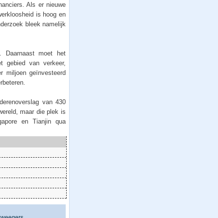
nanciers. Als er nieuwe
werkloosheid is hoog en
derzoek bleek namelijk
n. Daarnaast moet het
t gebied van verkeer,
er miljoen geïnvesteerd
rbeteren.
derenoverslag van 430
ereld, maar die plek is
apore en Tianjin qua
zweegers