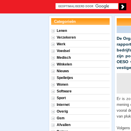
Categorieën
Lenen
Verzekeren
De Org
rappor
Werk
bedrij
Voedsel
zijn p
Medisch
OESO w
Winkelen
vestige
Nieuws
Spelletjes
Wonen
Software
Sport
Er is zo
mening d
Internet
vooral d
Overig
van pluk
Gsm
Afvallen
Volgens