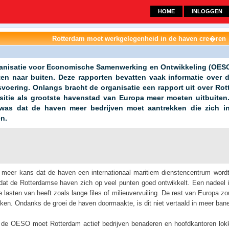
HOME
INLOGGEN
Rotterdam moet werkgelegenheid in de haven cre�ren
anisatie voor Economische Samenwerking en Ontwikkeling (OESO
ten naar buiten. Deze rapporten bevatten vaak informatie over 
fsvoering. Onlangs bracht de organisatie een rapport uit over Ro
ositie als grootste havenstad van Europa meer moeten uitbuiten
as dat de haven meer bedrijven moet aantrekken die zich 
n.
 meer kans dat de haven een internationaal maritiem dienstencentrum wordt
at de Rotterdamse haven zich op veel punten goed ontwikkelt. Een nadeel i
e lasten van heeft zoals lange files of milieuvervuiling. De rest van Europa zo
ken. Ondanks de groei de haven doormaakte, is dit niet vertaald in meer ban
 de OESO moet Rotterdam actief bedrijven benaderen en hoofdkantoren lo