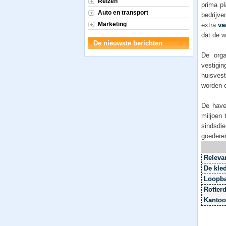
Reizen
prima pl
Auto en transport
bedrijve
Marketing
extra
va
dat de w
De nieuwste berichten
De orga
vestigi
huisvest
worden o
De have
miljoen
sindsdi
goederen
Releva
De kle
Loopba
Rotter
Kantoo