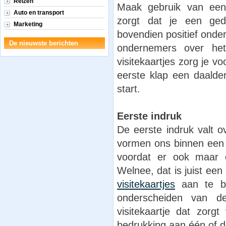
Reizen
Maak gebruik van een 
Auto en transport
zorgt dat je een ged
Marketing
bovendien positief onde
De nieuwste berichten
ondernemers over het
visitekaartjes zorg je v
eerste klap een daalde
start.
Eerste indruk
De eerste indruk valt 
vormen ons binnen een 
voordat er ook maar 
Welnee, dat is juist ee
visitekaartjes
aan te bie
onderscheiden van d
visitekaartje dat zorg
bedrukking aan één of de