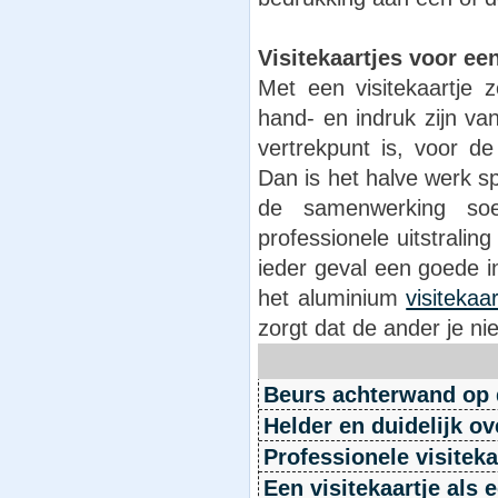
Visitekaartjes voor ee
Met een visitekaartje 
hand- en indruk zijn va
vertrekpunt is, voor d
Dan is het halve werk s
de samenwerking soe
professionele uitstraling
ieder geval een goede i
het aluminium
visitekaar
zorgt dat de ander je n
Beurs achterwand op 
Helder en duidelijk o
Professionele visitek
Een visitekaartje als 