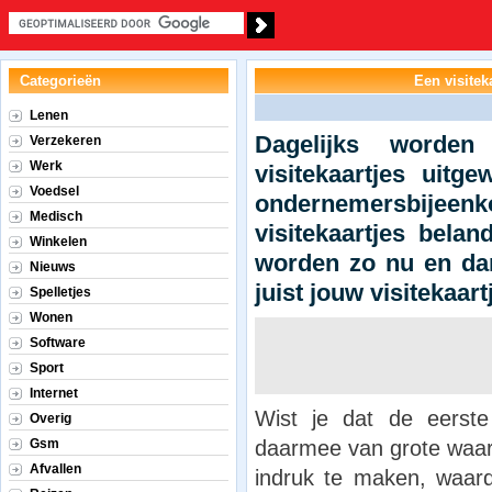
Categorieën
Een visitek
Lenen
Dagelijks worden
Verzekeren
Werk
visitekaartjes uitg
Voedsel
ondernemersbijeenk
Medisch
visitekaartjes bela
Winkelen
worden zo nu en dan
Nieuws
juist jouw visitekaart
Spelletjes
Wonen
Software
Sport
Internet
Wist je dat de eerste
Overig
daarmee van grote waar
Gsm
Afvallen
indruk te maken, waar