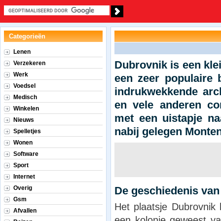
Categorieën
Lenen
Dubrovnik is een klei
Verzekeren
Werk
een zeer populaire
Voedsel
indrukwekkende arch
Medisch
en vele anderen co
Winkelen
met een uistapje naa
Nieuws
nabij gelegen Monte
Spelletjes
Wonen
Software
Sport
Internet
Overig
De geschiedenis van
Gsm
Het plaatsje Dubrovnik l
Afvallen
een kolonie geweest va