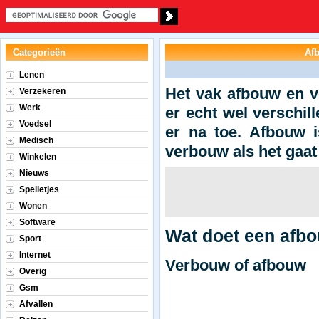
Categorieën
Afb
Lenen
Het vak afbouw en ve
Verzekeren
Werk
er echt wel verschi
Voedsel
er na toe. Afbouw i
Medisch
verbouw als het gaat
Winkelen
Nieuws
Spelletjes
Wonen
Software
Wat doet een afbo
Sport
Internet
Verbouw of afbouw
Overig
Gsm
Afvallen