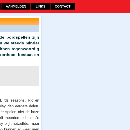
AANMELDEN
LINKS
CONTACT
de bordspellen zijn
en we steeds minder
ebben tegenwoordig
 bordspel bestaat en
Birds seasons, Rio en
play dan eerdere delen.
ier spelen niet de boze
ft meerdere edities. Zo
 blijft hetzelfde, maar
ren kunnen er weer uren