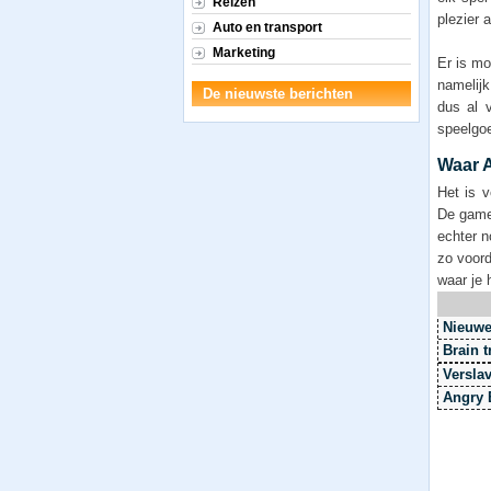
Reizen
plezier 
Auto en transport
Marketing
Er is m
namelijk
De nieuwste berichten
dus al 
speelgoe
Waar 
Het is v
De game
echter n
zo voord
waar je 
Nieuwe
Brain 
Versla
Angry 