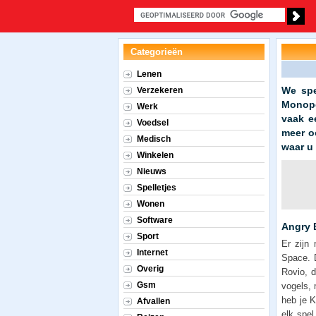
Categorieën
Lenen
We spe
Verzekeren
Monopo
Werk
vaak e
Voedsel
meer o
Medisch
waar u
Winkelen
Nieuws
Spelletjes
Wonen
Software
Angry B
Sport
Er zijn
Internet
Space. D
Overig
Rovio, d
Gsm
vogels, 
heb je K
Afvallen
elk spel