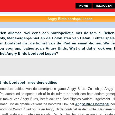
HOME
INLOGGEN
Angry Birds bordspel kopen
len allemaal wel eens een bordspelletje met de famile. Beken
ly, Mens-erger-je-niet en de Colonisten van Catan. Echter spel
en bordspel met de komst van de iPad en smartphones. We h
og voor applicaties zoals Angry Birds. Wist u al dat er ook een
 het Angry Birds bordspel kopen?
irds bordspel - meerdere edities
 meerdere edities van de smartphone game Angry Birds. Zo heb je Angry 
e laatste editie speelt zich af in de ruimte en heeft een hele andere game
e maker van Angry Birds, heeft ook een Bad Piggies variant uitgebracht. H
maar juist de groene varkens de hoofdrol! Ook het
Angry Birds bordspel
hee
nock on Wood, Glad op ijs en Angry Birds bordspel in de ruimte. De gameplay
 heeft andere attributen en vogels. Zo blijft het toch vernieuwend en kinde