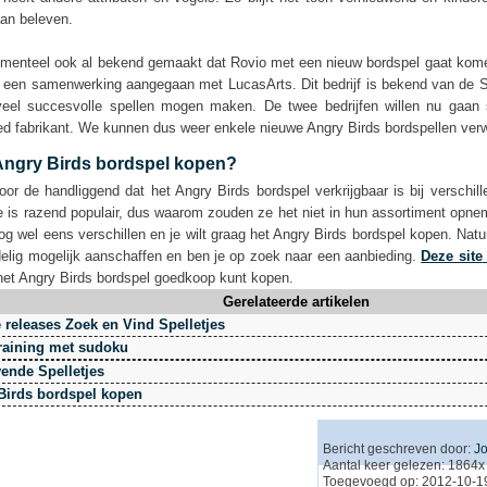
aan beleven.
omenteel ook al bekend gemaakt dat Rovio met een nieuw bordspel gaat kome
 een samenwerking aangegaan met LucasArts. Dit bedrijf is bekend van de S
veel succesvolle spellen mogen maken. De twee bedrijfen willen nu gaa
d fabrikant. We kunnen dus weer enkele nieuwe Angry Birds bordspellen ver
Angry Birds bordspel kopen?
oor de handliggend dat het Angry Birds bordspel verkrijgbaar is bij verschil
 is razend populair, dus waarom zouden ze het niet in hun assortiment opn
og wel eens verschillen en je wilt graag het Angry Birds bordspel kopen. Natuur
elig mogelijk aanschaffen en ben je op zoek naar een aanbieding.
Deze site
het Angry Birds bordspel goedkoop kunt kopen.
Gerelateerde artikelen
 releases Zoek en Vind Spelletjes
training met sudoku
vende Spelletjes
Birds bordspel kopen
Bericht geschreven door:
J
Aantal keer gelezen: 1864x
Toegevoegd op: 2012-10-1