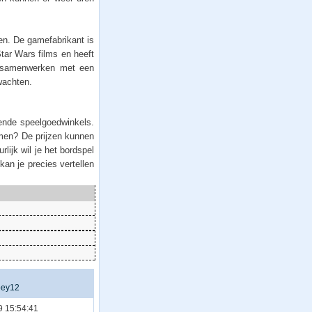
n. De gamefabrikant is
tar Wars films en heeft
n samenwerken met een
wachten.
lende speelgoedwinkels.
emen? De prijzen kunnen
lijk wil je het bordspel
kan je precies vertellen
oey12
9 15:54:41