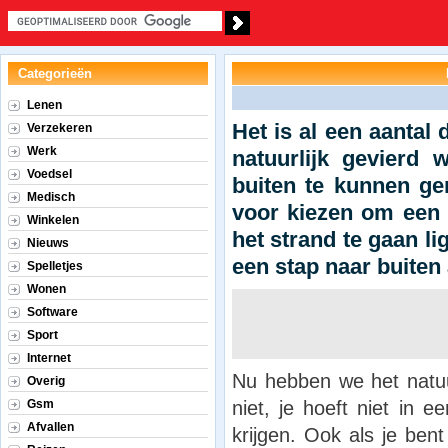
Categorieën
Lenen
Het is al een aantal
Verzekeren
Werk
natuurlijk gevierd 
Voedsel
buiten te kunnen gen
Medisch
voor kiezen om een t
Winkelen
het strand te gaan li
Nieuws
een stap naar buiten 
Spelletjes
Wonen
Software
Sport
Internet
Nu hebben we het natuur
Overig
niet, je hoeft niet in 
Gsm
Afvallen
krijgen. Ook als je bent