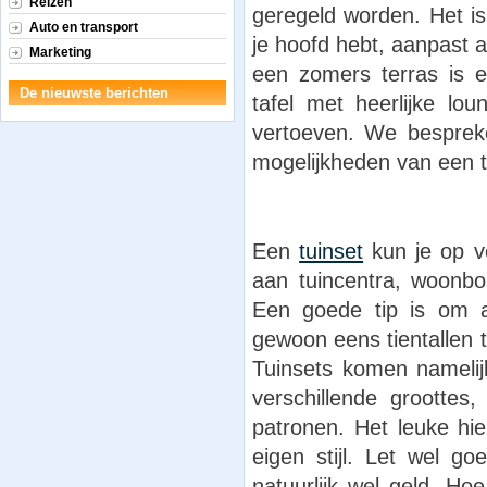
Reizen
geregeld worden. Het is
Auto en transport
je hoofd hebt, aanpast a
Marketing
een zomers terras is 
De nieuwste berichten
tafel met heerlijke lo
vertoeven. We bespreke
mogelijkheden van een t
Een
tuinset
kun je op ve
aan tuincentra, woonbo
Een goede tip is om a
gewoon eens tientallen 
Tuinsets komen namelij
verschillende groottes
patronen. Het leuke hi
eigen stijl. Let wel go
natuurlijk wel geld. Ho