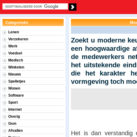
Categorieën
Mod
Lenen
Zoekt u moderne ke
Verzekeren
Werk
een hoogwaardige af
Voedsel
de medewerkers net 
Medisch
het uitstekende ein
Winkelen
die het karakter h
Nieuws
vormgeving toch moo
Spelletjes
Wonen
Software
Sport
Internet
Overig
Gsm
Afvallen
Het is dan verstandi