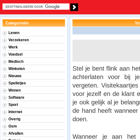
Categorieën
Vi
Lenen
Verzekeren
Werk
Voedsel
Medisch
Stel je bent flink aan he
Winkelen
achterlaten voor bij j
Nieuws
Spelletjes
vergeten. Visitekaartjes
Wonen
voor jezelf en de klant
Software
je ook gelijk al je belan
Sport
de hand heeft wanneer
Internet
doen.
Overig
Gsm
Afvallen
Wanneer je aan het ne