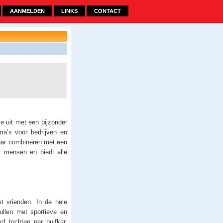
AANMELDEN
LINKS
CONTACT
je uit met een bijzonder
a’s voor bedrijven en
inar combineren met een
t mensen en biedt alle
et vrienden. In de hele
vullen met sportieve en
f tochten per huifkar,