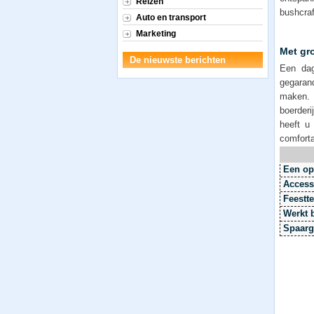
Reizen
bushcraf
Auto en transport
Marketing
Met gro
De nieuwste berichten
Een dag
gegaran
maken. 
boerderi
heeft u
comforta
Een op
Access
Feestt
Werkt b
Spaarg