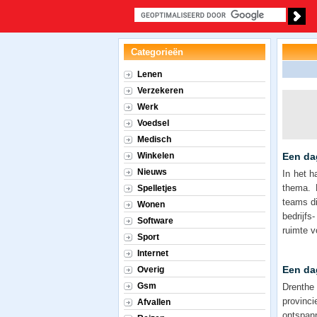
Categorieën
Lenen
Verzekeren
Werk
Voedsel
Medisch
Winkelen
Een dag
Nieuws
In het h
thema. 
Spelletjes
teams di
Wonen
bedrijfs
Software
ruimte v
Sport
Internet
Een dag
Overig
Gsm
Drenthe
provinci
Afvallen
ontspan