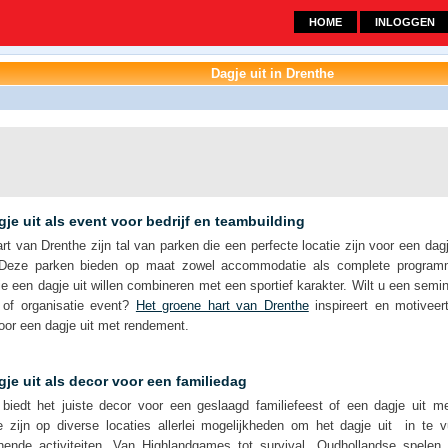
HOME
INLOGGEN
Dagje uit in Drenthe
je uit als event voor bedrijf en teambuilding
art van Drenthe zijn tal van parken die een perfecte locatie zijn voor een dag
Deze parken bieden op maat zowel accommodatie als complete programm
e een dagje uit willen combineren met een sportief karakter. Wilt u een sem
- of organisatie event?
Het groene hart van Drenthe
inspireert en motiveer
oor een dagje uit met rendement.
je uit als decor voor een familiedag
 biedt het juiste decor voor een geslaagd familiefeest of een dagje uit m
e zijn op diverse locaties allerlei mogelijkheden om het dagje uit in te 
nende activiteiten. Van Highlandgames tot survival, Oudhollandse spelen o